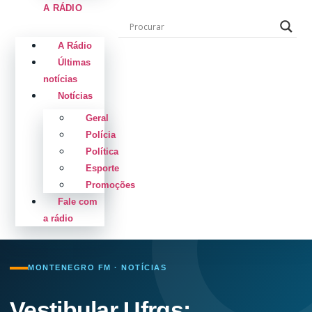
A RÁDIO
A Rádio
Últimas
notícias
Notícias
Geral
Polícia
Política
Esporte
Promoções
Fale com
a rádio
MONTENEGRO FM · NOTÍCIAS
Vestibular Ufrgs: