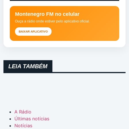
Montenegro FM no celular
Ouça a rádio onde estiver pelo aplicativo oficial.
BAIXAR APLICATIVO
LEIA TAMBÉM
A Rádio
Últimas notícias
Notícias