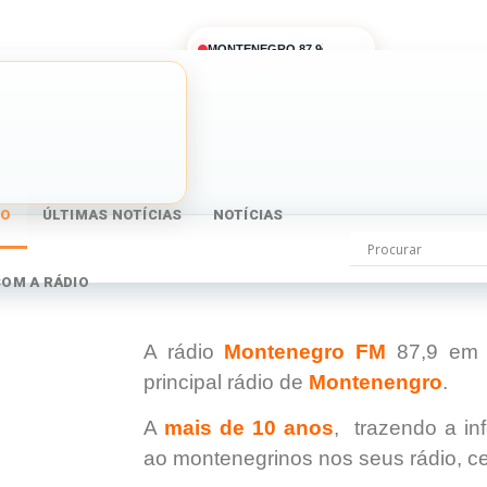
MONTENEGRO 87,9
IO
ÚLTIMAS NOTÍCIAS
NOTÍCIAS
COM A RÁDIO
A rádio
Montenegro FM
87,9 em 
principal rádio de
Montenengro
.
A
mais de 10 anos
, trazendo a i
ao montenegrinos nos seus rádio, c