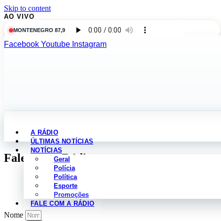
Skip to content
AO VIVO
MONTENEGRO 87,9
Facebook
Youtube
Instagram
A RÁDIO
ÚLTIMAS NOTÍCIAS
NOTÍCIAS
Fale com a Rádio
Geral
Polícia
Política
Esporte
Promoções
FALE COM A RÁDIO
Nome