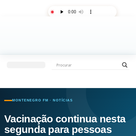
AO VIVO
Últimas notícias
Fale com a rádio
MONTENEGRO FM · NOTÍCIAS
Vacinação continua nesta
segunda para pessoas