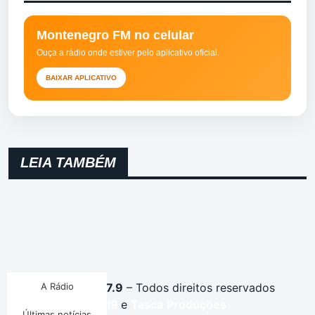
Montenegro FM no celular
Ouça a rádio onde estiver pelo aplicativo oficial.
BAIXAR APLICATIVO
LEIA TAMBÉM
Montenegro FM 87.9
A Rádio
– Todos direitos reservados
Desenvolvido por
I9
e
Tasca
Produções
Últimas notícias