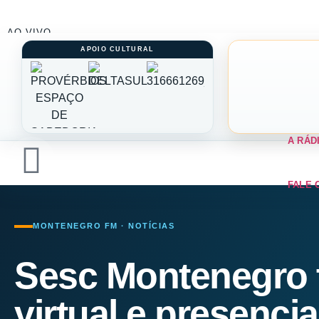
AO VIVO
A RÁD
FALE 
MONTENEGRO FM · NOTÍCIAS
Sesc Montenegro 
virtual e presenci