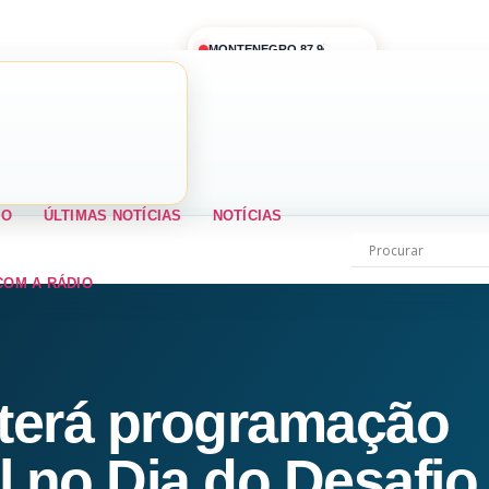
MONTENEGRO 87,9
IO
ÚLTIMAS NOTÍCIAS
NOTÍCIAS
COM A RÁDIO
terá programação
al no Dia do Desafio