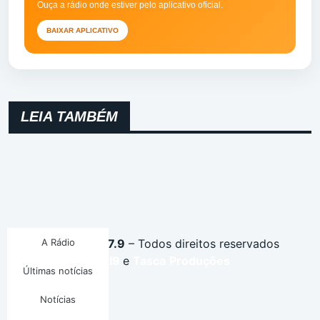
Ouça a rádio onde estiver pelo aplicativo oficial.
BAIXAR APLICATIVO
LEIA TAMBÉM
Montenegro FM 87.9
A Rádio
– Todos direitos reservados
Desenvolvido por
I9
e
Tasca
Produções
Últimas notícias
Notícias