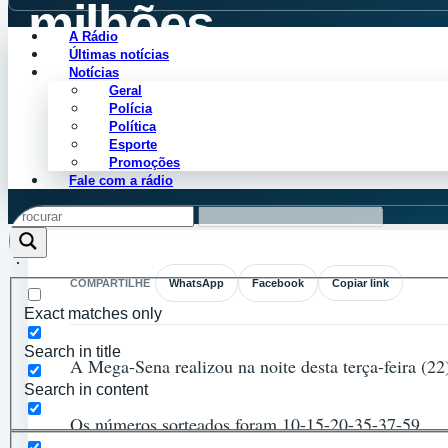
milhões
A Rádio
Últimas notícias
Notícias
Geral
Cleiton Perdiz
Polícia
Agosto 23, 2023
Política
Esporte
Promoções
Fale com a rádio
COMPARTILHE
WhatsApp
Facebook
Copiar link
Exact matches only
Search in title
A Mega-Sena realizou na noite desta terça-feira (22
Search in content
Os números sorteados foram 10-15-20-35-37-59.