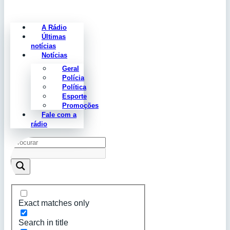
A Rádio
Últimas
notícias
Notícias
Geral
Polícia
Política
Esporte
Promoções
Fale com a
rádio
Exact matches only
Search in title