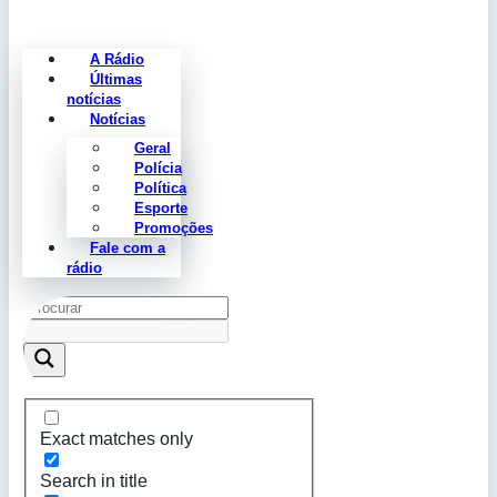
A Rádio
Últimas
notícias
Notícias
Geral
Polícia
Política
Esporte
Promoções
Fale com a
rádio
Exact matches only
Search in title