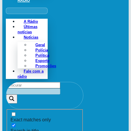
RÁDIO
A Rádio
Últimas
notícias
Notícias
Geral
Polícia
Política
Esporte
Promoções
Fale com a
rádio
Exact matches only
Search in title