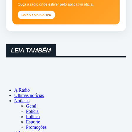
Ouça a rádio onde estiver pelo aplicativo oficial.
BAIXAR APLICATIVO
LEIA TAMBÉM
A Rádio
Últimas notícias
Notícias
Geral
Polícia
Política
Esporte
Promoções