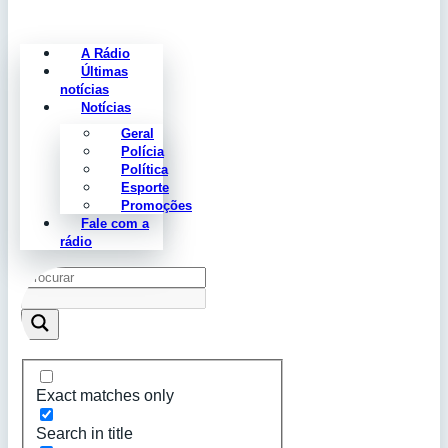
A Rádio
Últimas
notícias
Notícias
Geral
Polícia
Política
Esporte
Promoções
Fale com a
rádio
Exact matches only
Search in title