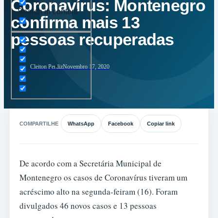
Coronavírus: Montenegro
Search in content
confirma mais 13
pessoas recuperadas
Cleiton Perdiz
Novembro 17, 2020
COMPARTILHE
WhatsApp
Facebook
Copiar link
De acordo com a Secretária Municipal de
Montenegro os casos de Coronavírus tiveram um
acréscimo alto na segunda-feiram (16). Foram
divulgados 46 novos casos e 13 pessoas