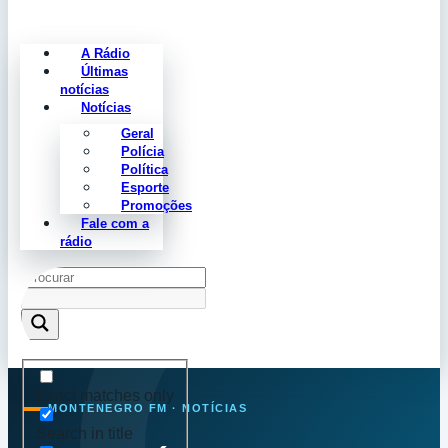
A Rádio
Últimas
notícias
Notícias
Geral
Polícia
Política
Esporte
Promoções
Fale com a
rádio
Exact matches only
MONTENEGRO FM · NOTÍCIAS
Search in title