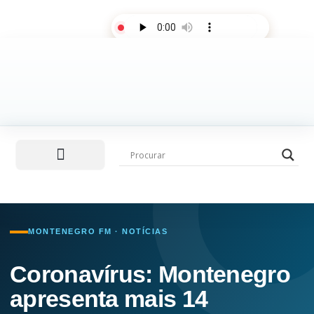
AO VIVO
Últimas notícias
Fale com a rádio
MONTENEGRO FM · NOTÍCIAS
Coronavírus: Montenegro
apresenta mais 14