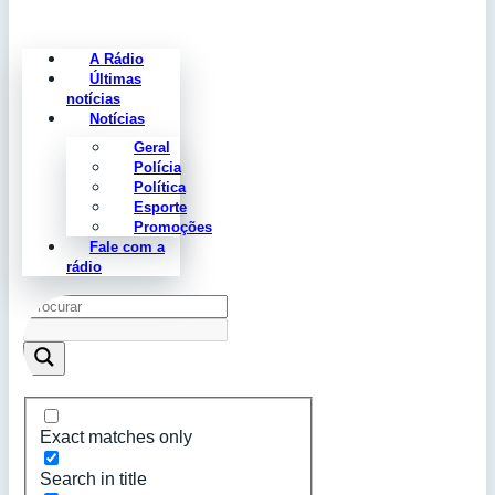
A Rádio
Últimas
notícias
Notícias
Geral
Polícia
Política
Esporte
Promoções
Fale com a
rádio
Exact matches only
Search in title