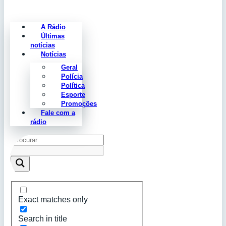
A Rádio
Últimas
notícias
Notícias
Geral
Polícia
Política
Esporte
Promoções
Fale com a
rádio
Exact matches only
Search in title