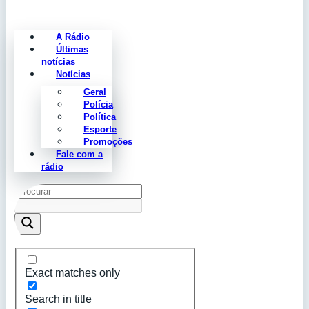
A Rádio
Últimas
notícias
Notícias
Geral
Polícia
Política
Esporte
Promoções
Fale com a
rádio
Exact matches only
Search in title