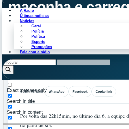
maconha e carreg
A Rádio
Últimas notícias
Presídio de Agud
Notícias
Geral
Polícia
Política
Esporte
Cleiton Perdiz
Promoções
Julho 7, 2020
Fale com a rádio
Exact matches only
COMPARTILHE
WhatsApp
Facebook
Copiar link
Search in title
Search in content
Por volta das 22h15min, no último dia 6, a equipe 
do pátio de sol.