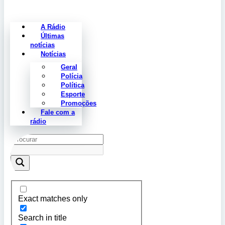
A Rádio
Últimas
notícias
Notícias
Geral
Polícia
Política
Esporte
Promoções
Fale com a
rádio
Exact matches only
Search in title