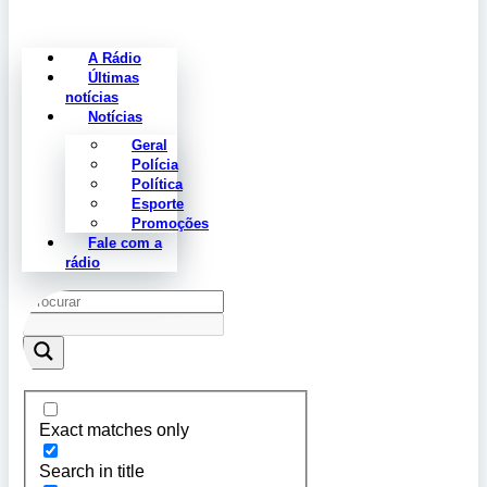
A Rádio
Últimas
notícias
Notícias
Geral
Polícia
Política
Esporte
Promoções
Fale com a
rádio
Exact matches only
Search in title