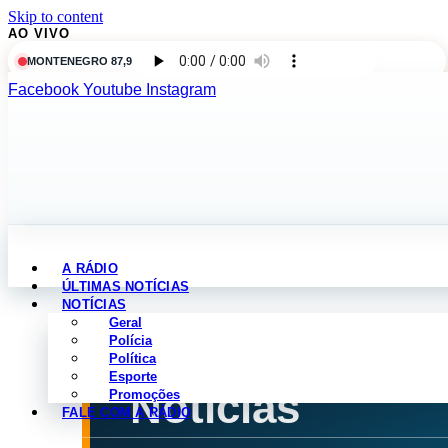
Skip to content
AO VIVO
MONTENEGRO 87,9
Facebook
Youtube
Instagram
A RÁDIO
ÚLTIMAS NOTÍCIAS
NOTÍCIAS
Geral
Polícia
Política
NOTÍCIAS POR CATEGORIA
Esporte
Notícias
Promoções
FALE COM A RÁDIO