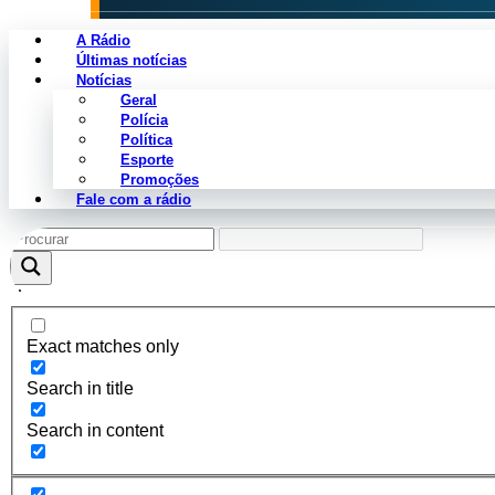
A Rádio
Últimas notícias
Notícias
Geral
Categoria não encontrada.
Polícia
Política
Esporte
Promoções
Fale com a rádio
Exact matches only
Search in title
Search in content