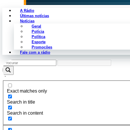
A Rádio
Últimas notícias
Notícias
Geral
Categoria não encontrada.
Polícia
Política
Esporte
Promoções
Fale com a rádio
Exact matches only
Search in title
Search in content