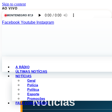
Skip to content
AO VIVO
MONTENEGRO 87,9
Facebook
Youtube
Instagram
A RÁDIO
ÚLTIMAS NOTÍCIAS
NOTÍCIAS
Geral
Polícia
Política
NOTÍCIAS POR CATEGORIA
Esporte
Notícias
Promoções
FALE COM A RÁDIO