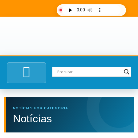
AO VIVO
Últimas notícias
Fale com a rádio
NOTÍCIAS POR CATEGORIA
Notícias