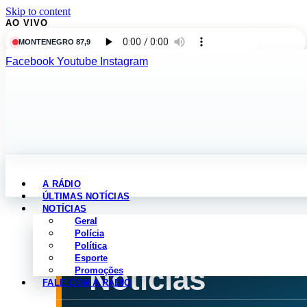
Skip to content
AO VIVO
MONTENEGRO 87,9
Facebook
Youtube
Instagram
A RÁDIO
ÚLTIMAS NOTÍCIAS
NOTÍCIAS
Geral
Polícia
Política
NOTÍCIAS POR CATEGORIA
Esporte
Notícias
Promoções
FALE COM A RÁDIO