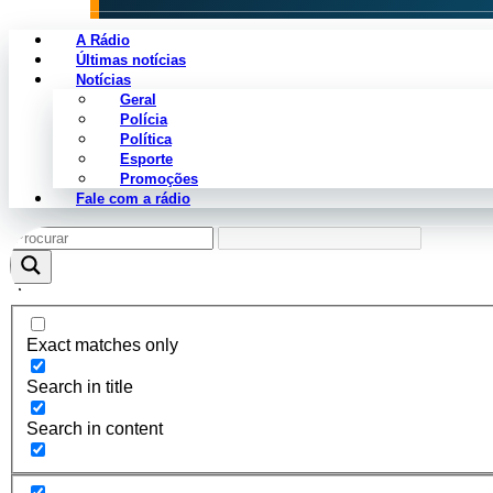
A Rádio
Últimas notícias
Notícias
Geral
Categoria não encontrada.
Polícia
Política
Esporte
Promoções
Fale com a rádio
Exact matches only
Search in title
Search in content