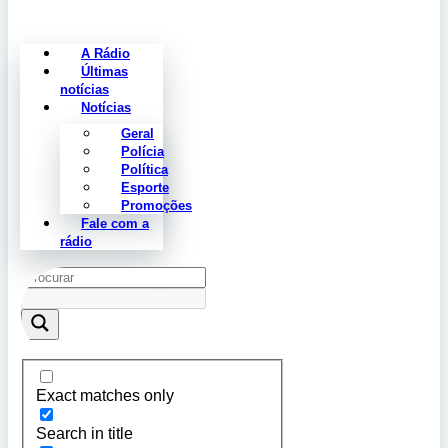
A Rádio
Últimas
notícias
Notícias
Geral
Polícia
Política
Esporte
Promoções
Fale com a
rádio
Exact matches only
Search in title