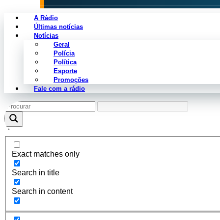
A Rádio
Últimas notícias
Notícias
Geral
Categoria não encontrada.
Polícia
Política
Esporte
Promoções
Fale com a rádio
Exact matches only
Search in title
Search in content