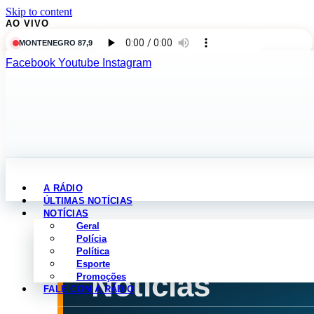
Skip to content
AO VIVO
MONTENEGRO 87,9
Facebook
Youtube
Instagram
A RÁDIO
ÚLTIMAS NOTÍCIAS
NOTÍCIAS
Geral
Polícia
Política
NOTÍCIAS POR CATEGORIA
Esporte
Notícias
Promoções
FALE COM A RÁDIO