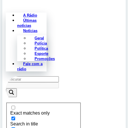
A Rádio
Últimas
notícias
Notícias
Geral
Polícia
Política
Esporte
Promoções
Fale com a
rádio
Exact matches only
Search in title