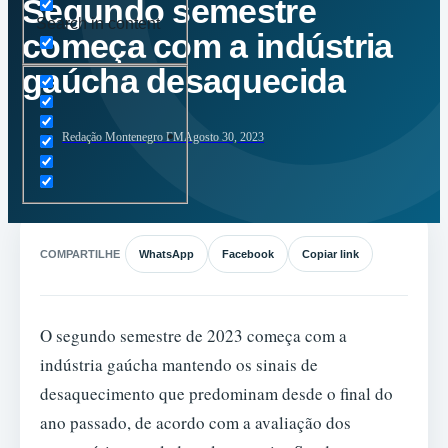
Segundo semestre
Search in content
começa com a indústria
gaúcha desaquecida
Redação Montenegro FM
Agosto 30, 2023
COMPARTILHE
WhatsApp
Facebook
Copiar link
O segundo semestre de 2023 começa com a
indústria gaúcha mantendo os sinais de
desaquecimento que predominam desde o final do
ano passado, de acordo com a avaliação dos