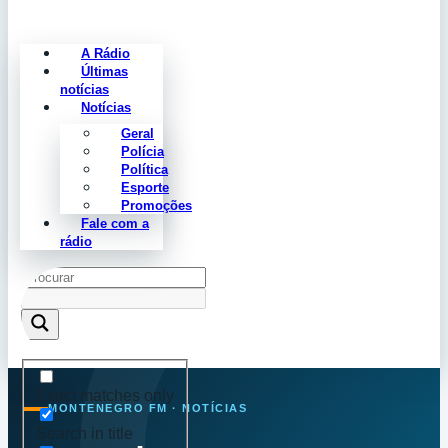
A Rádio
Últimas
notícias
Notícias
Geral
Polícia
Política
Esporte
Promoções
Fale com a
rádio
Exact matches only
MONTENEGRO FM · NOTÍCIAS
Search in title