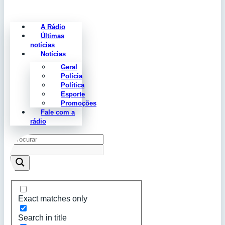
A Rádio
Últimas
notícias
Notícias
Geral
Polícia
Política
Esporte
Promoções
Fale com a
rádio
Exact matches only
Search in title