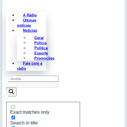
A Rádio
Últimas
notícias
Notícias
Geral
Polícia
Política
Esporte
Promoções
Fale com a
rádio
Exact matches only
Search in title