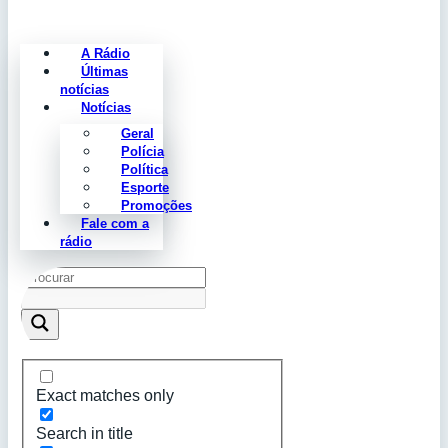
A Rádio
Últimas
notícias
Notícias
Geral
Polícia
Política
Esporte
Promoções
Fale com a
rádio
Exact matches only
Search in title