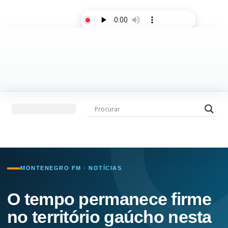
AO VIVO
Últimas notícias
Fale com a rádio
MONTENEGRO FM · NOTÍCIAS
O tempo permanece firme
no território gaúcho nesta