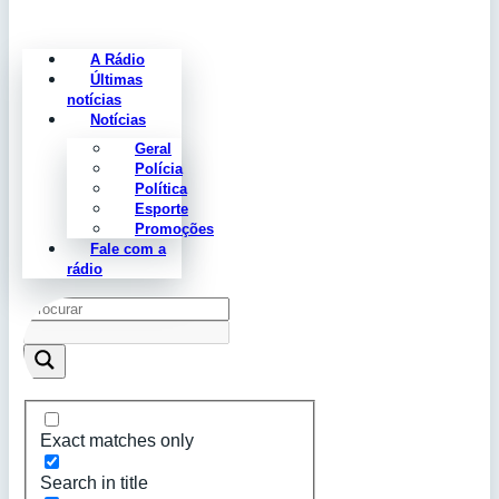
A Rádio
Últimas
notícias
Notícias
Geral
Polícia
Política
Esporte
Promoções
Fale com a
rádio
Exact matches only
Search in title