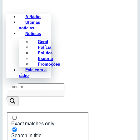
A Rádio
Últimas
notícias
Notícias
Geral
Polícia
Política
Esporte
Promoções
Fale com a
rádio
Exact matches only
Search in title