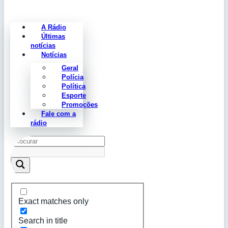
A Rádio
Últimas
notícias
Notícias
Geral
Polícia
Política
Esporte
Promoções
Fale com a
rádio
Exact matches only
Search in title