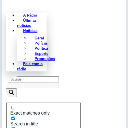
A Rádio
Últimas
notícias
Notícias
Geral
Polícia
Política
Esporte
Promoções
Fale com a
rádio
Exact matches only
Search in title