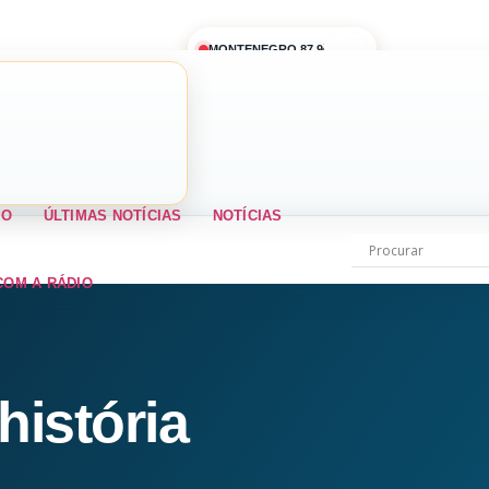
MONTENEGRO 87,9
IO
ÚLTIMAS NOTÍCIAS
NOTÍCIAS
COM A RÁDIO
história