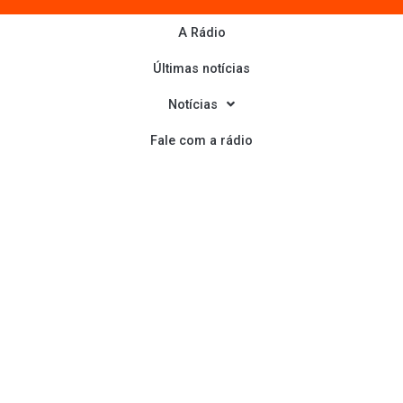
A Rádio
Montenegro FM 87.9
– Todos direitos reservados
Desenvolvido por
I9
e
Tasca
Produções
Últimas notícias
Notícias
Fale com a rádio