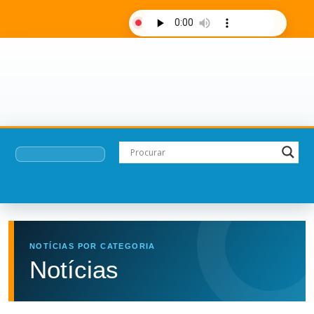
AO VIVO
Últimas notícias
Fale com a rádio
NOTÍCIAS POR CATEGORIA
Notícias