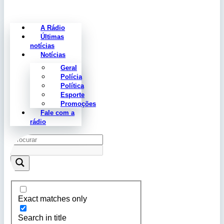
A Rádio
Últimas
notícias
Notícias
Geral
Polícia
Política
Esporte
Promoções
Fale com a
rádio
Exact matches only
Search in title