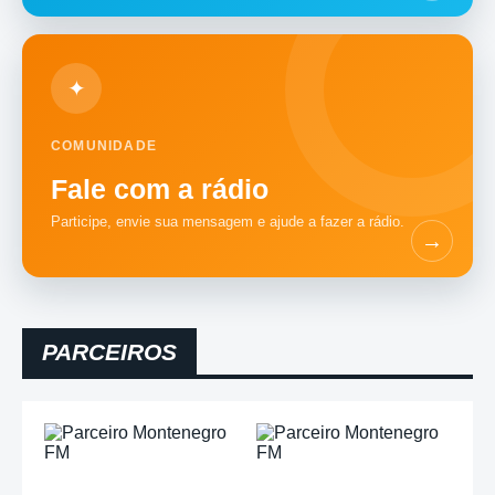
✦
COMUNIDADE
Fale com a rádio
Participe, envie sua mensagem e ajude a fazer a rádio.
→
PARCEIROS