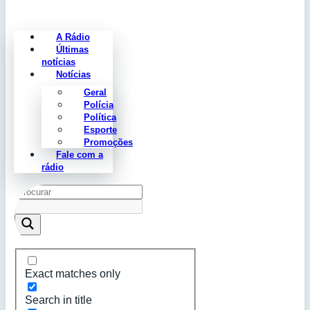
A Rádio
Últimas
notícias
Notícias
Geral
Polícia
Política
Esporte
Promoções
Fale com a
rádio
Exact matches only
Search in title