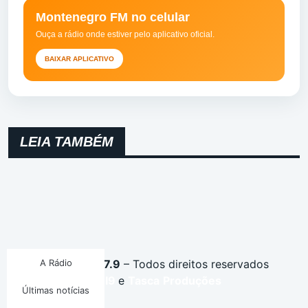
Montenegro FM no celular
Ouça a rádio onde estiver pelo aplicativo oficial.
BAIXAR APLICATIVO
LEIA TAMBÉM
Montenegro FM 87.9
A Rádio
– Todos direitos reservados
Desenvolvido por
I9
e
Tasca
Produções
Últimas notícias