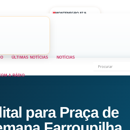
MONTENEGRO 87,9
IO
ÚLTIMAS NOTÍCIAS
NOTÍCIAS
COM A RÁDIO
dital para Praça de
emana Farroupilha