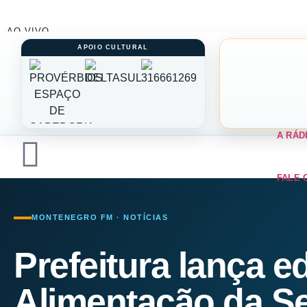
AO VIVO
A RÁD
FALE 
MONTENEGRO FM · NOTÍCIAS
Prefeitura lança e
Alimentação da S