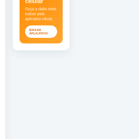
celular
Ouça a rádio onde
estiver pelo
aplicativo oficial.
BAIXAR
APLICATIVO