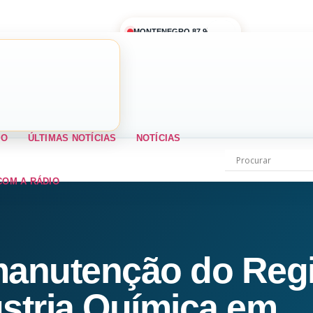
MONTENEGRO 87,9
IO
ÚLTIMAS NOTÍCIAS
NOTÍCIAS
COM A RÁDIO
 manutenção do Reg
ústria Química em