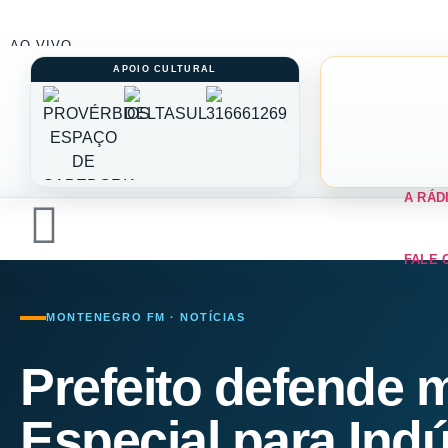
AO VIVO
A RÁD
FALE 
MONTENEGRO FM · NOTÍCIAS
Prefeito defende
Especial para Ind