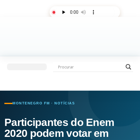
AO VIVO
Últimas notícias
Fale com a rádio
MONTENEGRO FM · NOTÍCIAS
Participantes do Enem
2020 podem votar em