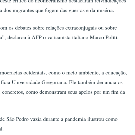
 deste crítico do neoliberalismo destacaram reivindicações
esa dos migrantes que fogem das guerras e da miséria.
m os debates sobre relações extraconjugais ou sobre
a”, declarou à AFP o vaticanista italiano Marco Politi.
democracias ocidentais, como o meio ambiente, a educação,
tifícia Universidade Gregoriana. Ele também denuncia os
os concretos, como demonstram seus apelos por um fim da
de São Pedro vazia durante a pandemia ilustrou como
l.