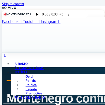
Skip to content
AO VIVO
MONTENEGRO 87,9
Facebook
Youtube
Instagram
A RÁDIO
ÚLTIMAS NOTÍCIAS
NOTÍCIAS
Geral
Polícia
MONTENEGRO FM · NOTÍCIAS
Política
Esporte
Montenegro confi
Promoções
FALE COM A RÁDIO