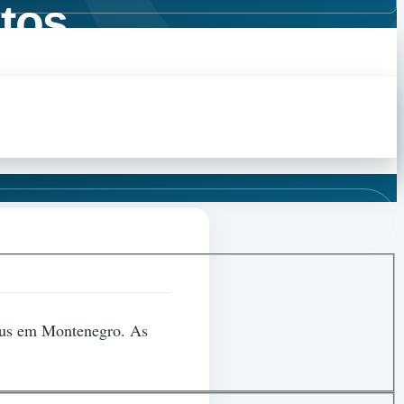
itos
írus em Montenegro. As