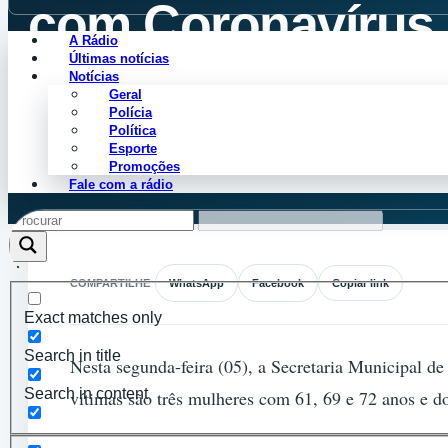
com Coronavírus, 
A Rádio
Últimas notícias
Notícias
Geral
Cleiton Perdiz
Polícia
Abril 5, 2021
Política
Esporte
Promoções
Fale com a rádio
COMPARTILHE
WhatsApp
Facebook
Copiar link
Exact matches only
Search in title
Nesta segunda-feira (05), a Secretaria Municipal d
Search in content
vítimas são três mulheres com 61, 69 e 72 anos e 