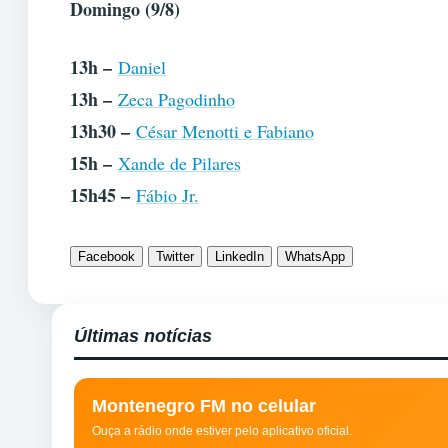
Domingo (9/8)
13h –
Daniel
13h –
Zeca Pagodinho
13h30 –
César Menotti e Fabiano
15h –
Xande de Pilares
15h45 –
Fábio Jr.
Facebook
Twitter
LinkedIn
WhatsApp
Últimas notícias
Montenegro FM no celular
Ouça a rádio onde estiver pelo aplicativo oficial.