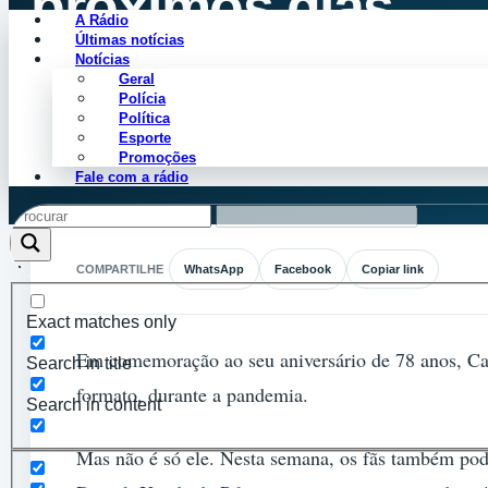
próximos dias
A Rádio
Últimas notícias
Notícias
Geral
Cleiton Perdiz
Polícia
Agosto 6, 2020
Política
Esporte
Promoções
Fale com a rádio
COMPARTILHE
WhatsApp
Facebook
Copiar link
Exact matches only
Em comemoração ao seu aniversário de 78 anos, Caet
Search in title
formato, durante a pandemia.
Search in content
Mas não é só ele. Nesta semana, os fãs também pode