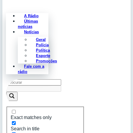
A Rádio
Últimas
notícias
Notícias
Geral
Polícia
Política
Esporte
Promoções
Fale com a
rádio
Exact matches only
Search in title