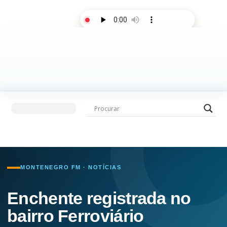
AO VIVO
Últimas notícias
Fale com a rádio
MONTENEGRO FM · NOTÍCIAS
Enchente registrada no
bairro Ferroviário