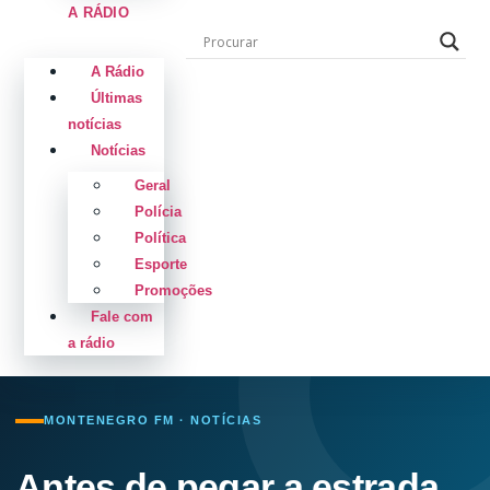
A RÁDIO
A Rádio
Últimas
notícias
Notícias
Geral
Polícia
Política
Esporte
Promoções
Fale com
a rádio
MONTENEGRO FM · NOTÍCIAS
Antes de pegar a estrada,